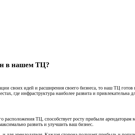
ин в нашем ТЦ?
ации своих идей и расширения своего бизнеса, то наш ТЦ гото
естах, где инфраструктура наиболее развита и привлекательна д
ого расположения ТЦ, способствует росту прибыли арендаторам 
 максимально развить и улучшить ваш бизнес.
 и для арендодателя. Каждая сторона получает прибыль и попул