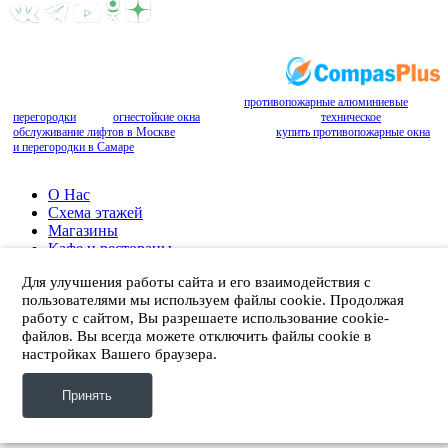
Разработка и оптимизация сайта:
Ссылки для повышения цитируемости: У нас
противопожарные алюминиевые
перегородки
. У нас
огнестойкие окна
недорого. Гарантийное
техническое
обслуживание лифтов в Москве
и Домодедово. Где
купить противопожарные окна
и перегородки в Самаре
?
О Нас
Схема этажей
Магазины
Кафе и рестораны
Новости и акции
Для улучшения работы сайта и его взаимодействия с
Фотогалерея
пользователями мы используем файлы cookie. Продолжая
Контакты
работу с сайтом, Вы разрешаете использование cookie-
файлов. Вы всегда можете отключить файлы cookie в
(495) 577-78-78
настройках Вашего браузера.
пн – вс с 10:00 до 22:00
35 км
Дмитровского шоссе
Принять
по правую сторону в область